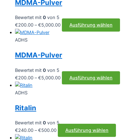
MDMA-Pulver
Bewertet mit
0
von 5
Preisspanne:
Dieses
€
200.00
–
€
5,000.00
Ausführung wählen
€200.00
Produkt
bis
weist
ADHS
€5,000.00
mehrere
MDMA-Pulver
Varianten
auf.
Die
Bewertet mit
0
von 5
Optionen
Preisspanne:
Dieses
€
200.00
–
€
5,000.00
Ausführung wählen
können
€200.00
Produkt
auf
bis
weist
ADHS
der
€5,000.00
mehrere
Ritalin
Produktse
Varianten
gewählt
auf.
werden
Die
Bewertet mit
0
von 5
Optionen
Preisspanne:
Dieses
€
240.00
–
€
500.00
Ausführung wählen
können
€240.00
Produkt